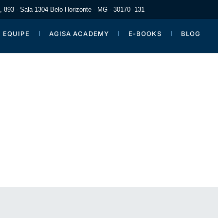
 893 - Sala 1304 Belo Horizonte - MG -​ 30170 -131
EQUIPE
AGISA ACADEMY​
E-BOOKS
BLOG