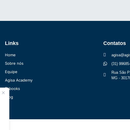
Links
Contatos
Home
agisa@agi
Sobre nós
(31) 99685
Equipe
Rua São Pa
MG -​ 3017
Agisa Academy​
E-books
Blog